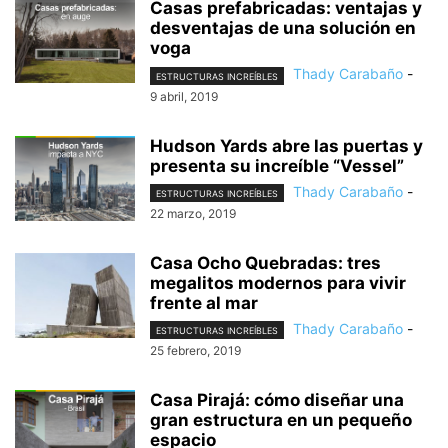
Casas prefabricadas: ventajas y
desventajas de una solución en
voga
Thady Carabaño
-
ESTRUCTURAS INCREÍBLES
9 abril, 2019
Hudson Yards abre las puertas y
presenta su increíble “Vessel”
Thady Carabaño
-
ESTRUCTURAS INCREÍBLES
22 marzo, 2019
Casa Ocho Quebradas: tres
megalitos modernos para vivir
frente al mar
Thady Carabaño
-
ESTRUCTURAS INCREÍBLES
25 febrero, 2019
Casa Pirajá: cómo diseñar una
gran estructura en un pequeño
espacio