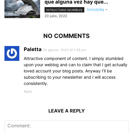
que alguna vez hay que...
Inmobilia
-
ESTRUCTURAS INCREÍBLES
20 julio, 2022
NO COMMENTS
Paletta
20 agosto, 2022 At 1:28 pm
Attractive component of content. I simply stumbled
upon your weblog and can to claim that I get actually
loved account your blog posts. Anyway I’ll be
subscribing to your newsletter and I will access
consistently.
Reply
LEAVE A REPLY