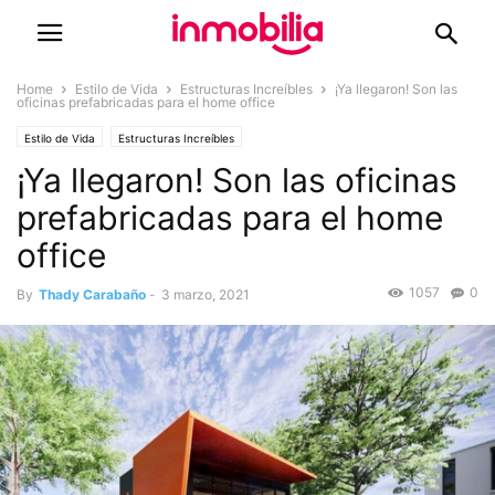
Home
Estilo de Vida
Estructuras Increíbles
¡Ya llegaron! Son las
oficinas prefabricadas para el home office
Estilo de Vida
Estructuras Increíbles
¡Ya llegaron! Son las oficinas
prefabricadas para el home
office
1057
0
By
Thady Carabaño
-
3 marzo, 2021