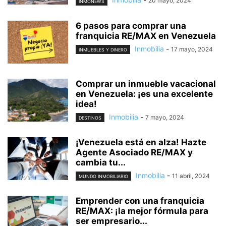
20 mayo, 2024
INMONEWS
6 pasos para comprar una
franquicia RE/MAX en Venezuela
Inmobilia
-
17 mayo, 2024
INMUEBLES Y DINERO
Comprar un inmueble vacacional
en Venezuela: ¡es una excelente
idea!
Inmobilia
-
7 mayo, 2024
DESTINOS
¡Venezuela está en alza! Hazte
Agente Asociado RE/MAX y
cambia tu...
Inmobilia
-
11 abril, 2024
MUNDO INMOBILIARIO
Emprender con una franquicia
RE/MAX: ¡la mejor fórmula para
ser empresario...