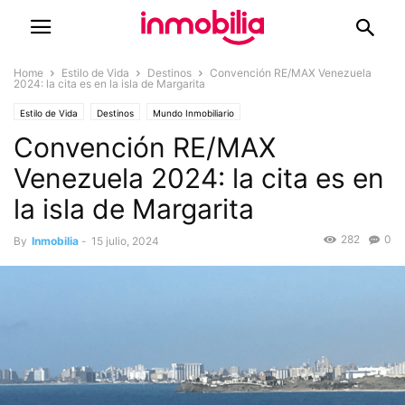
Home
Estilo de Vida
Destinos
Convención RE/MAX Venezuela
2024: la cita es en la isla de Margarita
Estilo de Vida
Destinos
Mundo Inmobiliario
Convención RE/MAX
Eventos y Ferias Inmobiliarias
Venezuela 2024: la cita es en
la isla de Margarita
282
0
By
Inmobilia
-
15 julio, 2024