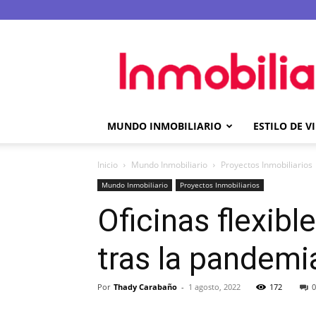
Inmobilia.com
MUNDO INMOBILIARIO
ESTILO DE V
Inicio
Mundo Inmobiliario
Proyectos Inmobiliarios
Mundo Inmobiliario
Proyectos Inmobiliarios
Oficinas flexib
tras la pandemi
Por
Thady Carabaño
-
1 agosto, 2022
172
0