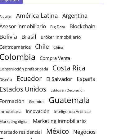
América Latina
Argentina
Alquiler
Asesor inmobiliario
Blockchain
Big Data
Bolivia
Brasil
Bróker inmobiliario
Chile
Centroamérica
China
Colombia
Compra Venta
Costa Rica
Construcción prefabricada
Ecuador
España
El Salvador
Diseño
Estados Unidos
Estilos en Decoración
Guatemala
Formación
Gremios
Innovación
Inteligencia Artificial
Inmobiliaria
Marketing inmobiliario
Marketing digital
México
Negocios
mercado residencial