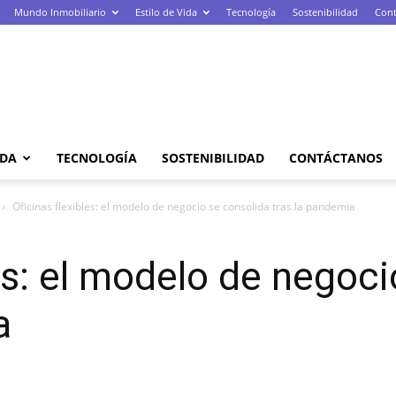
Mundo Inmobiliario
Estilo de Vida
Tecnología
Sostenibilidad
Cont
IDA
TECNOLOGÍA
SOSTENIBILIDAD
CONTÁCTANOS
Oficinas flexibles: el modelo de negocio se consolida tras la pandemia
les: el modelo de negoc
a