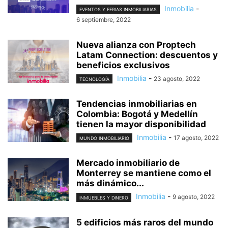
Inmobilia
-
EVENTOS Y FERIAS INMOBILIARIAS
6 septiembre, 2022
Nueva alianza con Proptech
Latam Connection: descuentos y
beneficios exclusivos
Inmobilia
-
23 agosto, 2022
TECNOLOGÍA
Tendencias inmobiliarias en
Colombia: Bogotá y Medellín
tienen la mayor disponibilidad
Inmobilia
-
17 agosto, 2022
MUNDO INMOBILIARIO
Mercado inmobiliario de
Monterrey se mantiene como el
más dinámico...
Inmobilia
-
9 agosto, 2022
INMUEBLES Y DINERO
5 edificios más raros del mundo