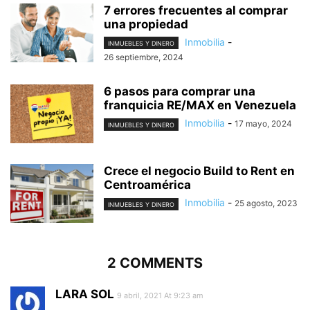
7 errores frecuentes al comprar
una propiedad
Inmobilia
-
INMUEBLES Y DINERO
26 septiembre, 2024
6 pasos para comprar una
franquicia RE/MAX en Venezuela
Inmobilia
-
17 mayo, 2024
INMUEBLES Y DINERO
Crece el negocio Build to Rent en
Centroamérica
Inmobilia
-
25 agosto, 2023
INMUEBLES Y DINERO
2 COMMENTS
LARA SOL
9 abril, 2021 At 9:23 am