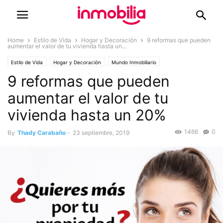
Home
Estilo de Vida
Hogar y Decoración
9 reformas que pueden
aumentar el valor de tu vivienda hasta un...
Estilo de Vida
Hogar y Decoración
Mundo Inmobiliario
9 reformas que pueden
Inmuebles y Dinero
aumentar el valor de tu
vivienda hasta un 20%
1466
0
By
Thady Carabaño
-
23 septiembre, 2019