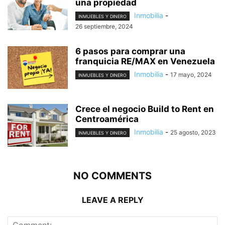
una propiedad
Inmobilia
-
INMUEBLES Y DINERO
26 septiembre, 2024
6 pasos para comprar una
franquicia RE/MAX en Venezuela
Inmobilia
-
17 mayo, 2024
INMUEBLES Y DINERO
Crece el negocio Build to Rent en
Centroamérica
Inmobilia
-
25 agosto, 2023
INMUEBLES Y DINERO
NO COMMENTS
LEAVE A REPLY