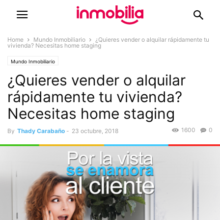
Home
Mundo Inmobiliario
¿Quieres vender o alquilar rápidamente tu
vivienda? Necesitas home staging
Mundo Inmobiliario
¿Quieres vender o alquilar
rápidamente tu vivienda?
Necesitas home staging
1600
0
By
Thady Carabaño
-
23 octubre, 2018