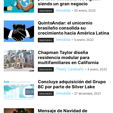
siendo un gran negocio
Inmobilia
-
20 enero, 2022
INMONEWS
QuintoAndar: el unicornio
brasileño consolida su
crecimiento hacia América Latina
Inmobilia
-
5 enero, 2022
INMONEWS
Chapman Taylor diseña
residencia modular para
multifamiliares en California
Thady Carabaño
-
3 enero, 2022
INMONEWS
Concluye adquisición del Grupo
BC por parte de Silver Lake
Inmobilia
-
27 diciembre, 2021
INMONEWS
Mensaje de Navidad de