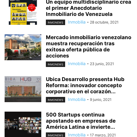
Un equipo multidisciplinario crea
el primer Anecdotario
Inmobiliario de Venezuela
Inmobilia
-
28 octubre, 2021
INMONEWS
Mercado inmobiliario venezolano
muestra recuperación tras
exitosa oferta pública de
acciones
Inmobilia
-
23 junio, 2021
INMONEWS
Ubica Desarrollo presenta Hub
Reforma: innovador concepto
corporativo en el corazón...
Inmobilia
-
9 junio, 2021
INMONEWS
500 Startups continua
apostando en empresas de
América Latina e invierte...
Inmobilia
-
17 marzo, 2021
INMONEWS