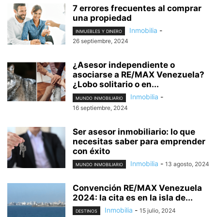
7 errores frecuentes al comprar
una propiedad
Inmobilia
-
INMUEBLES Y DINERO
26 septiembre, 2024
¿Asesor independiente o
asociarse a RE/MAX Venezuela?
¿Lobo solitario o en...
Inmobilia
-
MUNDO INMOBILIARIO
16 septiembre, 2024
Ser asesor inmobiliario: lo que
necesitas saber para emprender
con éxito
Inmobilia
-
13 agosto, 2024
MUNDO INMOBILIARIO
Convención RE/MAX Venezuela
2024: la cita es en la isla de...
Inmobilia
-
15 julio, 2024
DESTINOS