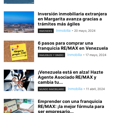
Inversión inmobiliaria extranjera
en Margarita avanza gracias a
trámites más ágiles
Inmobilia
-
20 mayo, 2024
INMONEWS
6 pasos para comprar una
franquicia RE/MAX en Venezuela
Inmobilia
-
17 mayo, 2024
INMUEBLES Y DINERO
¡Venezuela está en alza! Hazte
Agente Asociado RE/MAX y
cambia tu...
Inmobilia
-
11 abril, 2024
MUNDO INMOBILIARIO
Emprender con una franquicia
RE/MAX: ¡la mejor fórmula para
ser empresario...