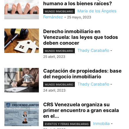
humano a los bienes raíces?
María de los Ángeles
MUNDO INMOBILIARIO
Fernández
-
25 mayo, 2023
Derecho inmobiliario en
Venezuela: las leyes que todos
deben conocer
Thady Carabaño
-
MUNDO INMOBILIARIO
25 abril, 2023
Captación de propiedades: base
del negocio inmobiliario
Thady Carabaño
-
MUNDO INMOBILIARIO
24 abril, 2023
CRS Venezuela organiza su
primer encuentro a gran escala
en el...
Inmobilia
-
EVENTOS Y FERIAS INMOBILIARIAS