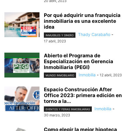
20 abril, 2023
Por qué adquirir una franquicia
inmobiliaria es una excelente
idea
Thady Carabaño
-
INMUEBLES Y DINERO
17 abril, 2023
Abierto el Programa de
Especialización en Gerencia
Inmobiliaria (PEGI)
Inmobilia
-
12 abril, 2023
MUNDO INMOBILIARIO
Espacio Construcción After
Office 2023: primera edición en
torno a la...
Inmobilia
-
EVENTOS Y FERIAS INMOBILIARIAS
30 marzo, 2023
Como elegir la mejor hipoteca