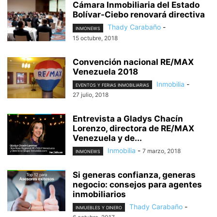
Cámara Inmobiliaria del Estado
Bolívar-Ciebo renovará directiva
Thady Carabaño
-
INMONEWS
15 octubre, 2018
Convención nacional RE/MAX
Venezuela 2018
Inmobilia
-
EVENTOS Y FERIAS INMOBILIARIAS
27 julio, 2018
Entrevista a Gladys Chacín
Lorenzo, directora de RE/MAX
Venezuela y de...
Inmobilia
-
7 marzo, 2018
INMONEWS
Si generas confianza, generas
negocio: consejos para agentes
inmobiliarios
Thady Carabaño
-
INMUEBLES Y DINERO