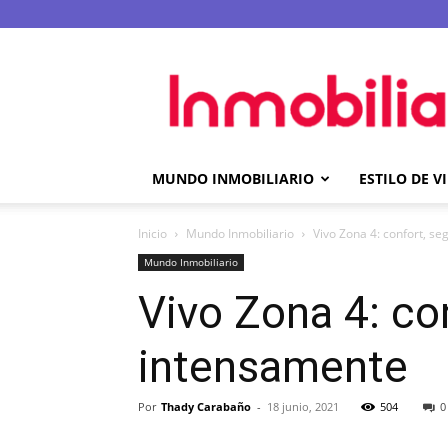
Inmobilia.com
MUNDO INMOBILIARIO
ESTILO DE V
Inicio
Mundo Inmobiliario
Vivo Zona 4: confort, se
Mundo Inmobiliario
Vivo Zona 4: con
intensamente
Por
Thady Carabaño
-
18 junio, 2021
504
0