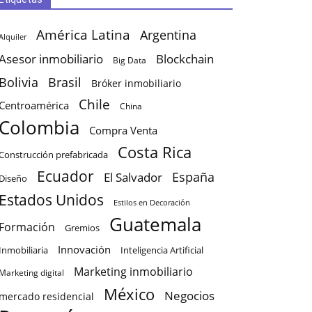
América Latina
Argentina
Alquiler
Asesor inmobiliario
Blockchain
Big Data
Bolivia
Brasil
Bróker inmobiliario
Chile
Centroamérica
China
Colombia
Compra Venta
Costa Rica
Construcción prefabricada
Ecuador
España
El Salvador
Diseño
Estados Unidos
Estilos en Decoración
Guatemala
Formación
Gremios
Innovación
Inteligencia Artificial
Inmobiliaria
Marketing inmobiliario
Marketing digital
México
Negocios
mercado residencial