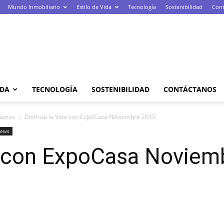
Mundo Inmobiliario
Estilo de Vida
Tecnología
Sostenibilidad
Cont
IDA
TECNOLOGÍA
SOSTENIBILIDAD
CONTÁCTANOS
iarias
Disfruta la Vida con ExpoCasa Noviembre 2015
ews
da con ExpoCasa Noviem