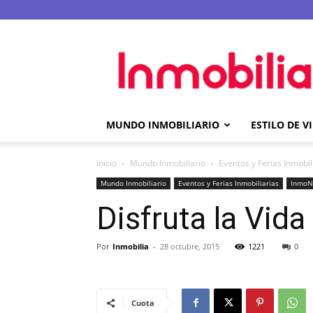
Inmobilia.com
MUNDO INMOBILIARIO
ESTILO DE V
Inicio
Mundo Inmobiliario
Eventos y Ferias Inmobil
Mundo Inmobiliario
Eventos y Ferias Inmobiliarias
InmoN
Disfruta la Vi
Por
Inmobilia
-
28 octubre, 2015
1221
0
Cuota