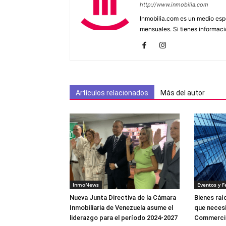
http://www.inmobilia.com
Inmobilia.com es un medio espe
mensuales. Si tienes informaci
Artículos relacionados
Más del autor
InmoNews
Eventos y F
Nueva Junta Directiva de la Cámara
Bienes raí
Inmobiliaria de Venezuela asume el
que necesi
liderazgo para el período 2024-2027
Commerci