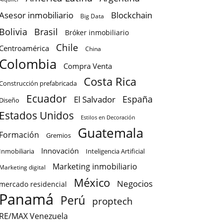
Asesor inmobiliario
Blockchain
Big Data
Bolivia
Brasil
Bróker inmobiliario
Chile
Centroamérica
China
Colombia
Compra Venta
Costa Rica
Construcción prefabricada
Ecuador
España
El Salvador
Diseño
Estados Unidos
Estilos en Decoración
Guatemala
Formación
Gremios
Innovación
Inteligencia Artificial
Inmobiliaria
Marketing inmobiliario
Marketing digital
México
Negocios
mercado residencial
Panamá
Perú
proptech
RE/MAX Venezuela