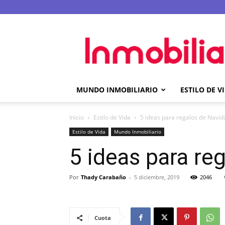
Inmobilia.com
MUNDO INMOBILIARIO
ESTILO DE V
Inicio
Estilo de Vida
5 ideas para regalos de Navi
Estilo de Vida
Mundo Inmobiliario
5 ideas para re
Por
Thady Carabaño
-
5 diciembre, 2019
2046
Cuota