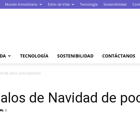
Mundo Inmobiliario
Estilo de Vida
Tecnología
Sostenibilidad
Cont
IDA
TECNOLOGÍA
SOSTENIBILIDAD
CONTÁCTANOS
dad de poco presupuesto
galos de Navidad de p
0