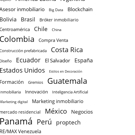
Asesor inmobiliario
Blockchain
Big Data
Bolivia
Brasil
Bróker inmobiliario
Chile
Centroamérica
China
Colombia
Compra Venta
Costa Rica
Construcción prefabricada
Ecuador
España
El Salvador
Diseño
Estados Unidos
Estilos en Decoración
Guatemala
Formación
Gremios
Innovación
Inteligencia Artificial
Inmobiliaria
Marketing inmobiliario
Marketing digital
México
Negocios
mercado residencial
Panamá
Perú
proptech
RE/MAX Venezuela